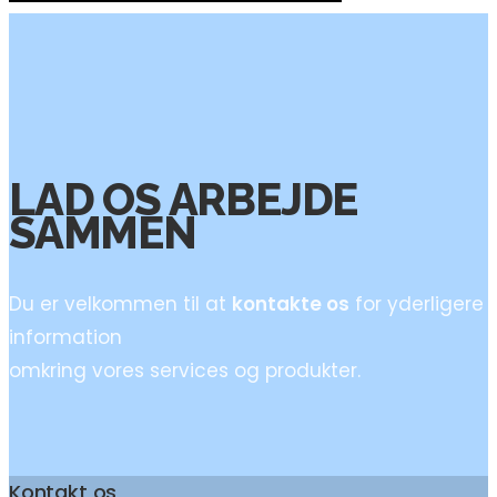
LAD OS ARBEJDE
SAMMEN
Du er velkommen til at
kontakte os
for yderligere
information
omkring vores services og produkter.
Kontakt os