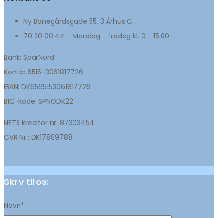
Ny Banegårdsgade 55, 3 Århus C.
70 20 00 44 - Mandag - fredag kl. 9 - 15:00
Bank: SparNord
Konto: 6515-3061817726
IBAN: DK6565153061817726
BIC-kode: SPNODK22
NETS kreditor nr. 87303454
CVR Nr.: DK17889788
Skriv til os:
Navn*