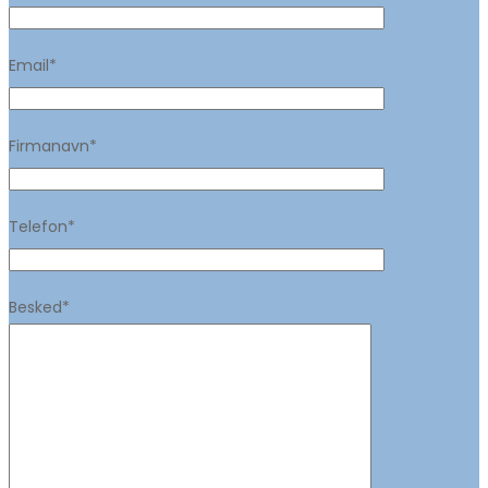
Email*
Firmanavn*
Telefon*
Besked*