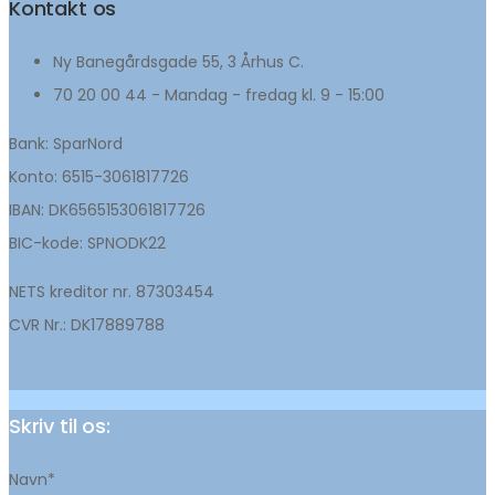
Kontakt os
Ny Banegårdsgade 55, 3 Århus C.
70 20 00 44 - Mandag - fredag kl. 9 - 15:00
Bank: SparNord
Konto: 6515-3061817726
IBAN: DK6565153061817726
BIC-kode: SPNODK22
NETS kreditor nr. 87303454
CVR Nr.: DK17889788
Skriv til os:
Navn*