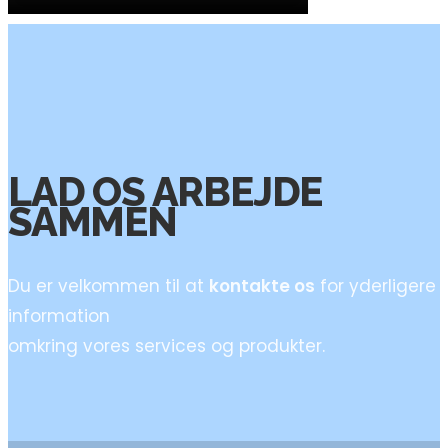
LAD OS ARBEJDE
SAMMEN
Du er velkommen til at
kontakte os
for yderligere
information
omkring vores services og produkter.