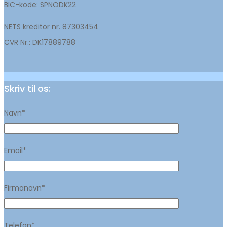
BIC-kode: SPNODK22
NETS kreditor nr. 87303454
CVR Nr.: DK17889788
Skriv til os:
Navn*
Email*
Firmanavn*
Telefon*